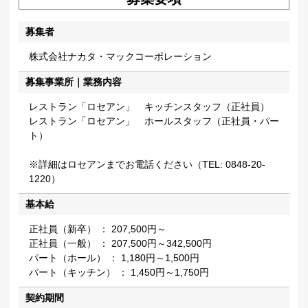
会社概要を更新しました
募集者
採用情報
2025.03.01
株式会社ナカタ・マックコーポレーション
26年卒業者向け募集要項を公開しました。
募集事業所｜業務内容
会社説明会および採用試験の日程を公開しました。
レストラン「ロセアン」 キッチンスタッフ（正社員）
お知らせ
2025.02.14
レストラン「ロセアン」 ホールスタッフ（正社員・パー
海運事業フリートリストを更新しました
ト）
採用情報
※詳細はロセアンまでお電話ください（TEL: 0848-20-
2024.12.31
1220）
飲食部門（調理スタッフ）の募集を終了しました。
基本給
採用情報
2024.06.21
正社員（新卒） ： 207,500円～
飲食部門（調理スタッフ）の募集を開始しました
正社員（一般） ： 207,500円～342,500円
パート（ホール） ： 1,180円～1,500円
採用情報
2024.03.01
パート（キッチン） ： 1,450円～1,750円
25年卒業者向け募集要項を公開しました。
契約期間
会社説明会および採用試験の日程を公開しました。